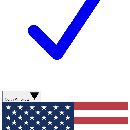
North America