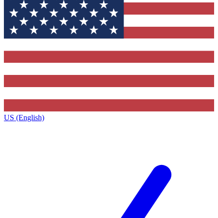
US (English)