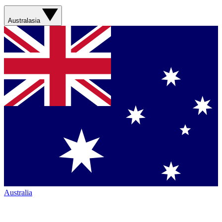
Australasia
Australia