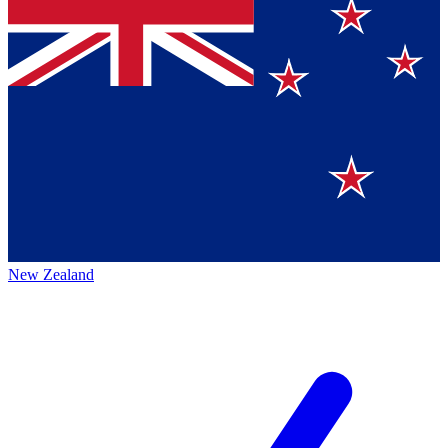
New Zealand