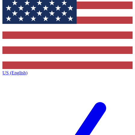
US (English)