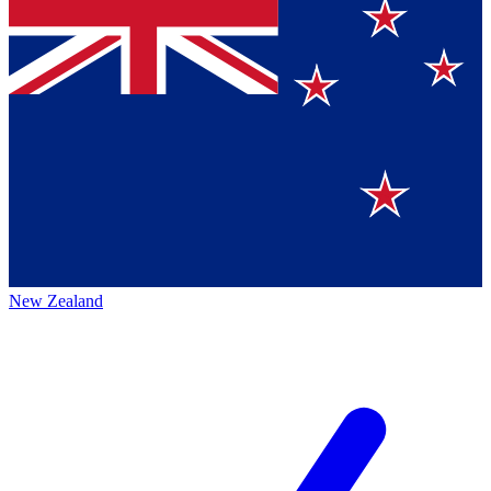
New Zealand