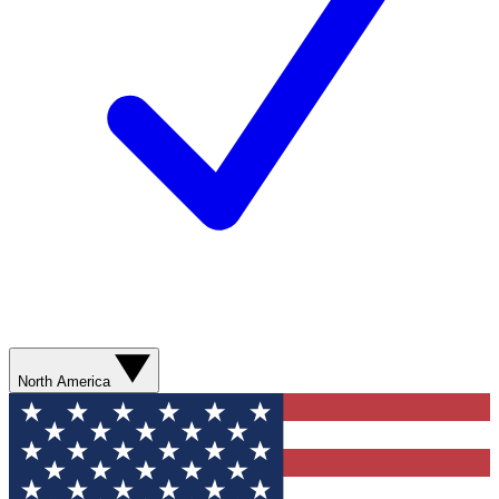
North America