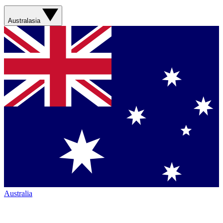
Australasia
Australia