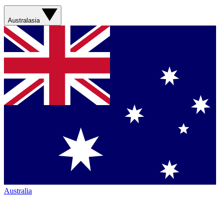
Australasia
Australia