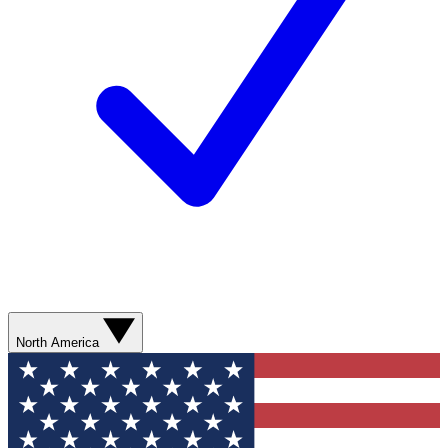
North America