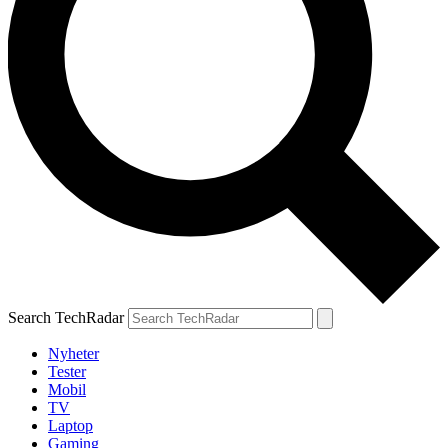
Search TechRadar
Nyheter
Tester
Mobil
TV
Laptop
Gaming