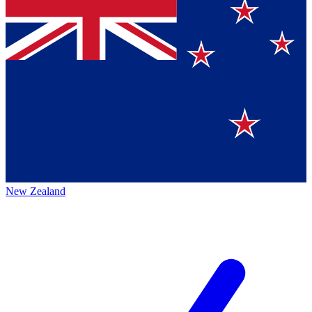
New Zealand