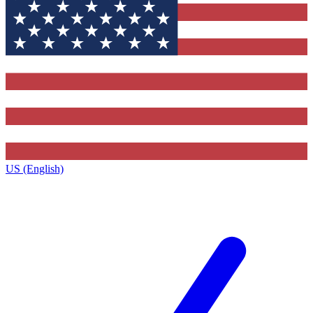
US (English)