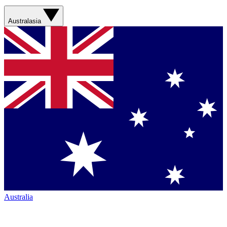
Australasia
Australia