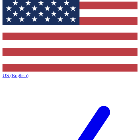
US (English)