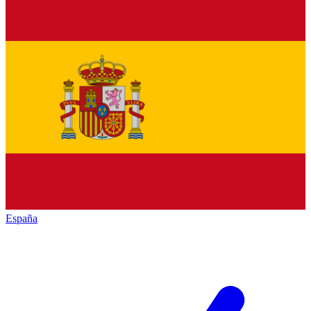
España