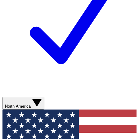
North America