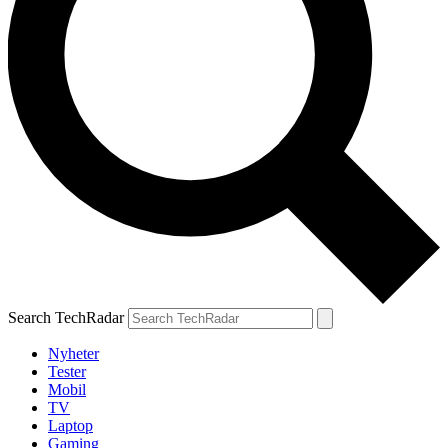
Search TechRadar
Nyheter
Tester
Mobil
TV
Laptop
Gaming