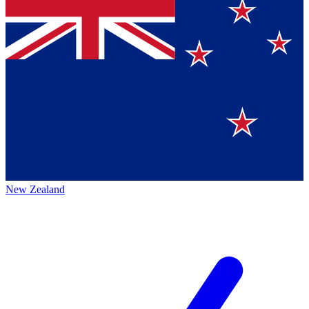
New Zealand