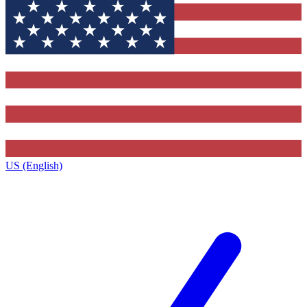
US (English)