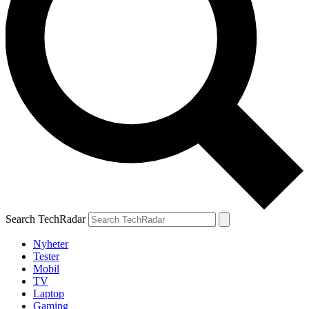
Search TechRadar
Nyheter
Tester
Mobil
TV
Laptop
Gaming