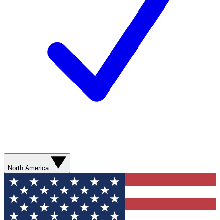
North America