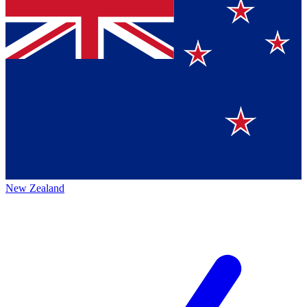
New Zealand