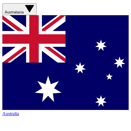
Australasia
Australia