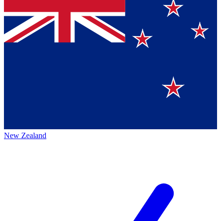
New Zealand