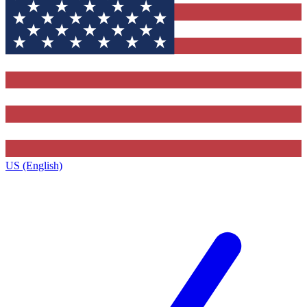
US (English)