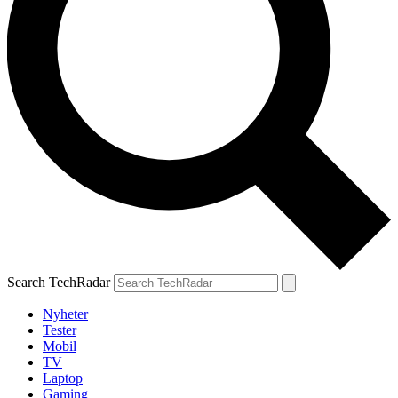
Search TechRadar
Nyheter
Tester
Mobil
TV
Laptop
Gaming