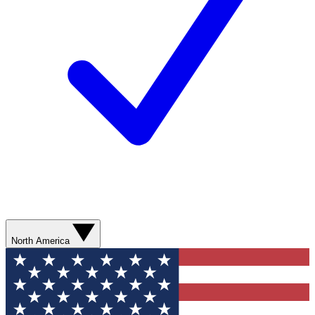
North America