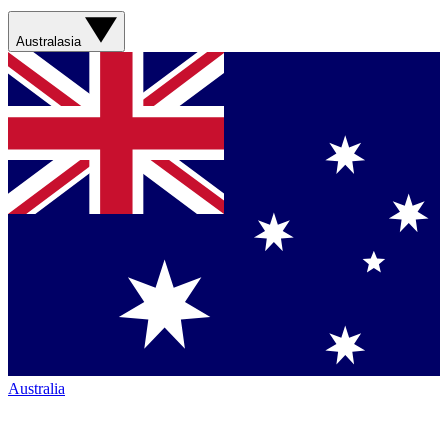
Australasia
Australia