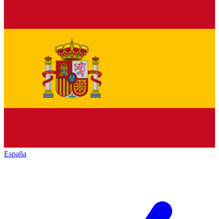
España