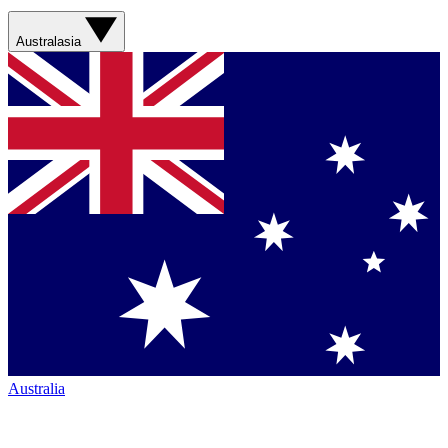
Australasia
Australia