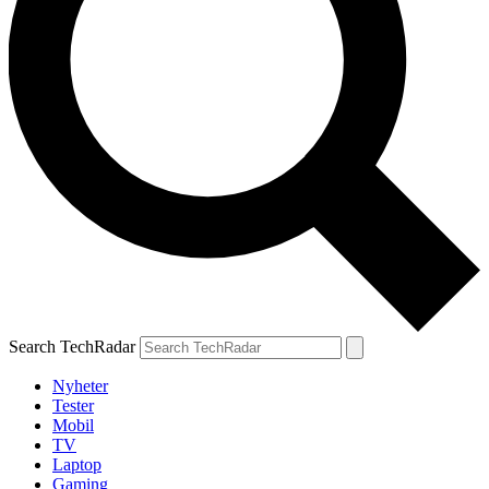
Search TechRadar
Nyheter
Tester
Mobil
TV
Laptop
Gaming