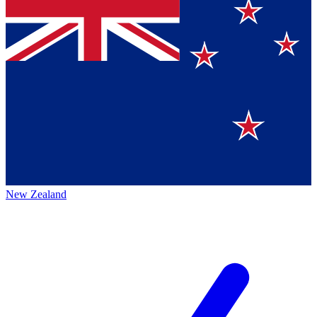
New Zealand