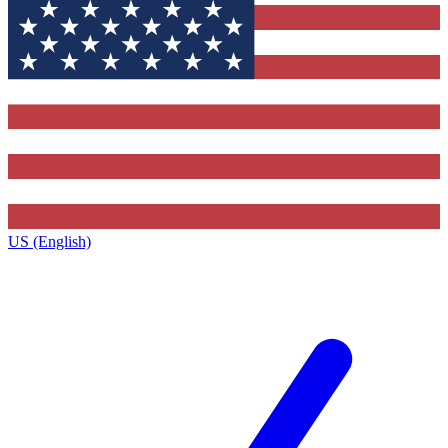
US (English)