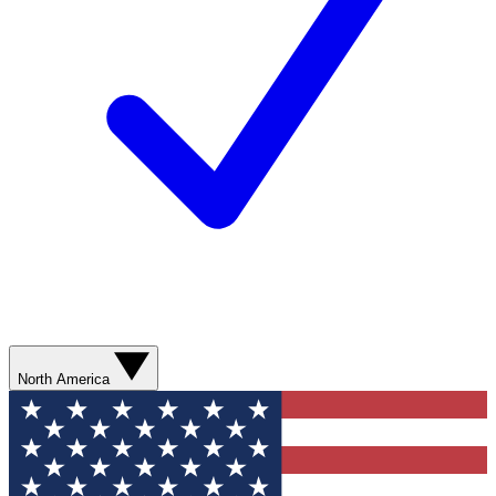
North America