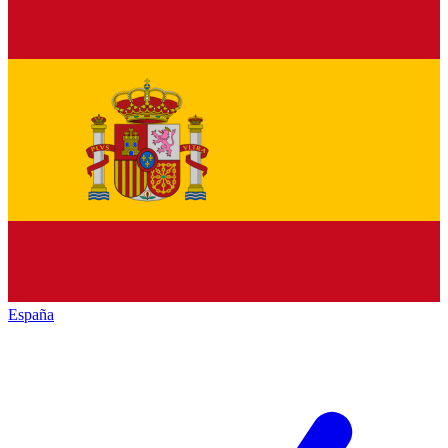
España