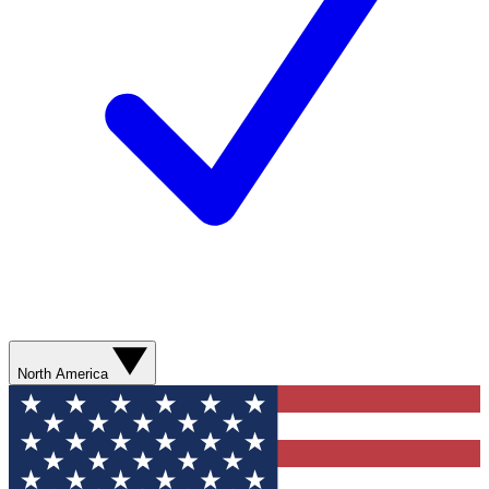
North America