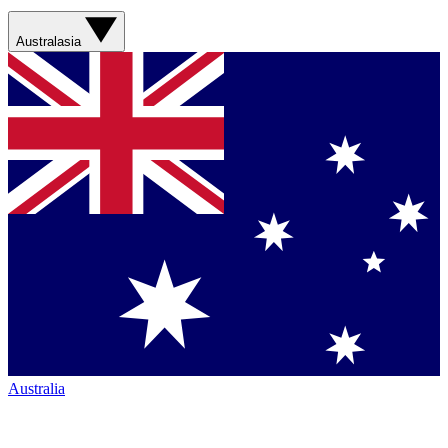
Australasia
Australia