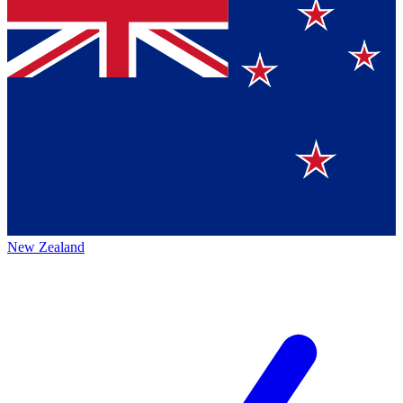
New Zealand