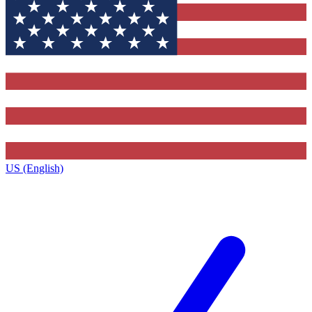
US (English)