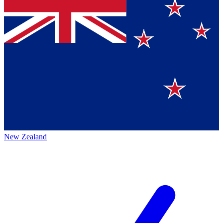
New Zealand