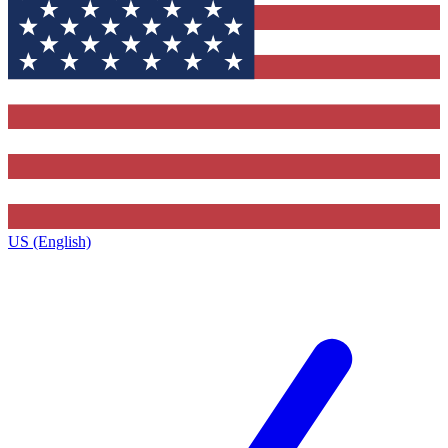
US (English)