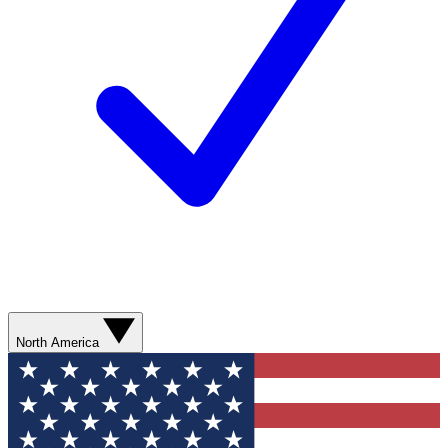
North America