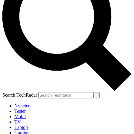
Search TechRadar
Nyheter
Tester
Mobil
TV
Laptop
Gaming