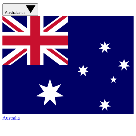
Australasia
Australia