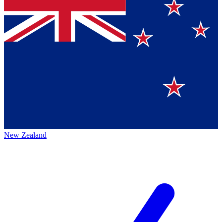
New Zealand