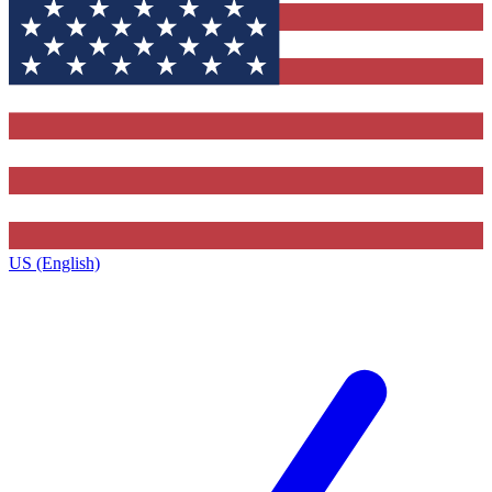
US (English)