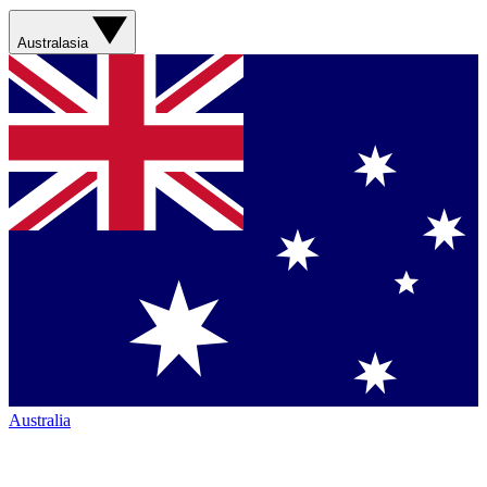
Australasia
Australia