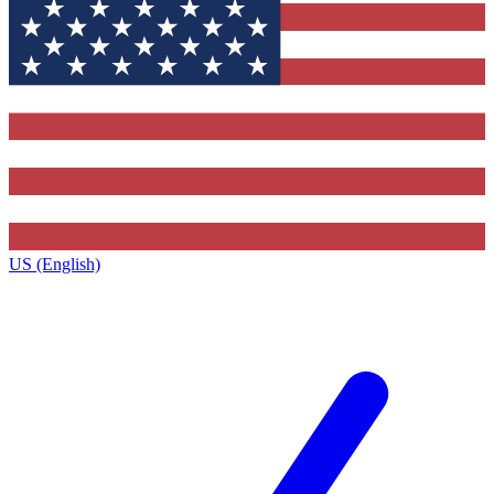
US (English)