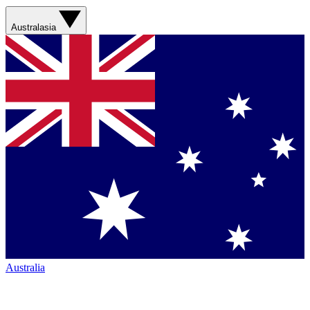
Australasia
Australia