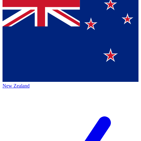
New Zealand