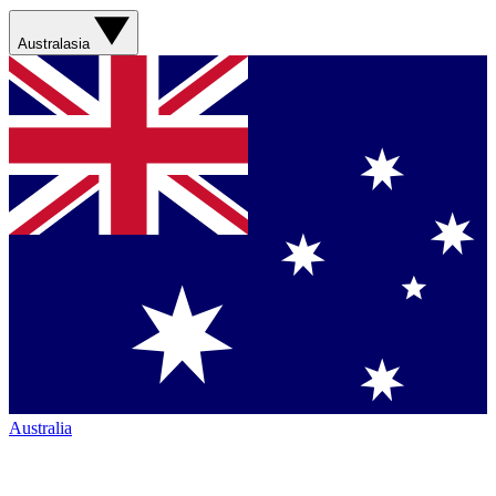
Australasia
Australia