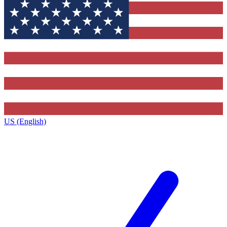
US (English)