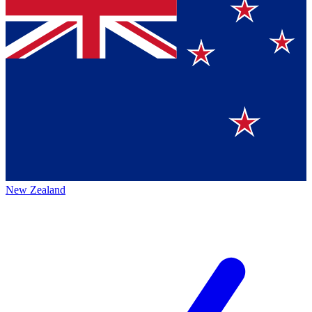
New Zealand