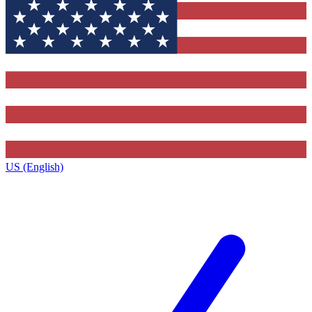
US (English)