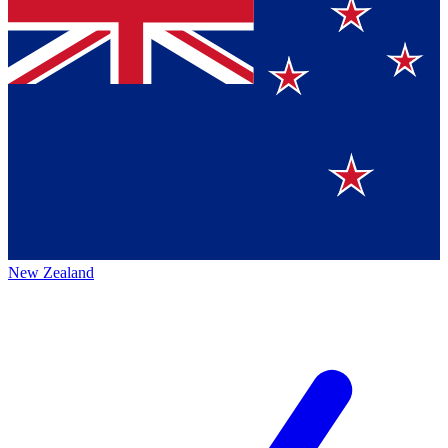
New Zealand