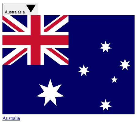
Australasia
Australia