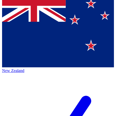
New Zealand