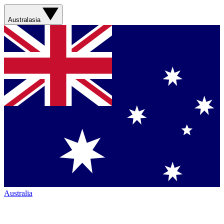
Australasia
Australia