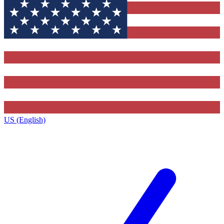
US (English)