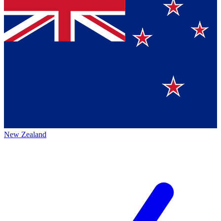
New Zealand