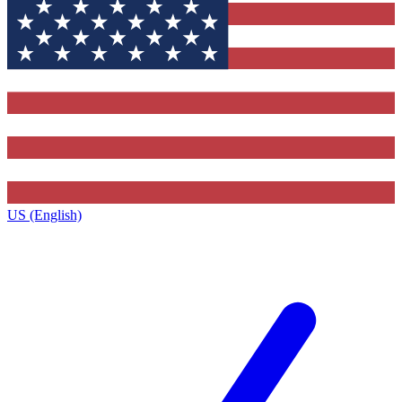
US (English)