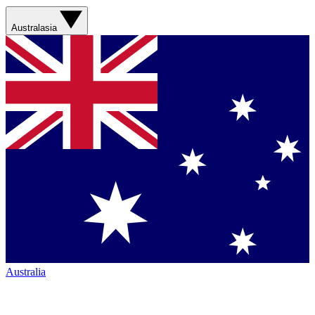
Australasia
Australia