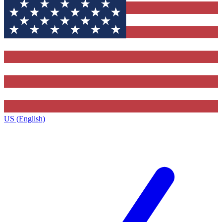
US (English)