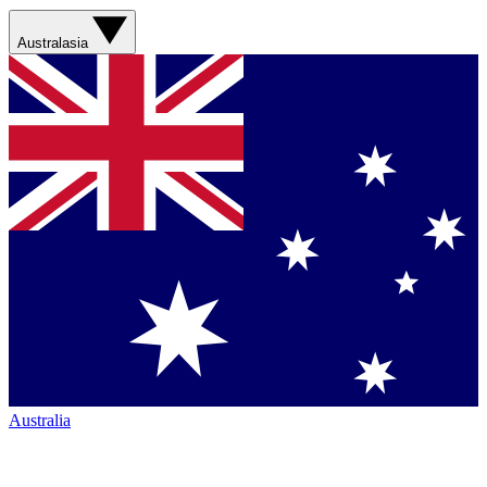
Australasia
Australia