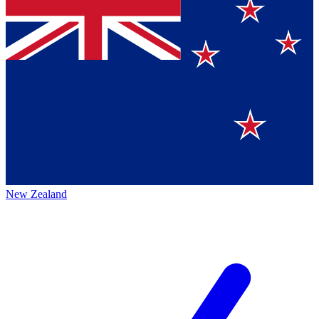
New Zealand