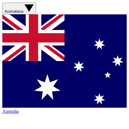
Australasia
Australia