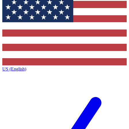
US (English)