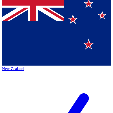
New Zealand