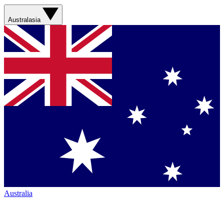
Australasia
Australia