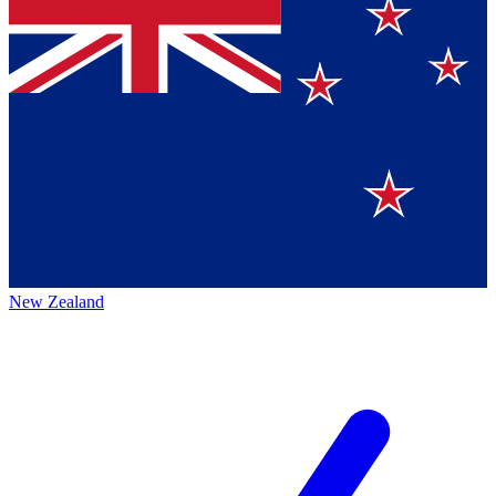
New Zealand