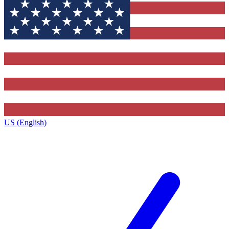
US (English)