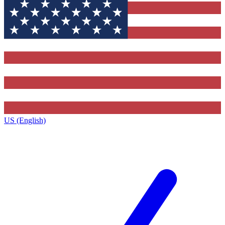
US (English)