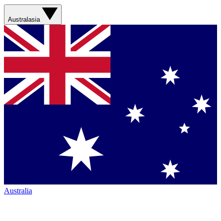
Australasia
Australia