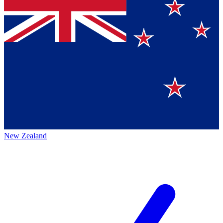
New Zealand