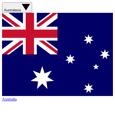
Australasia
Australia