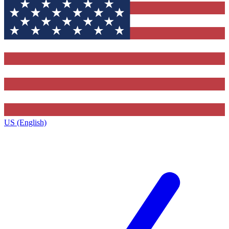
US (English)