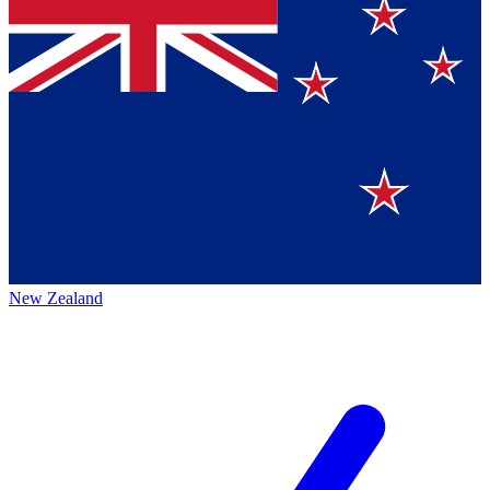
New Zealand