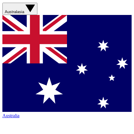
Australasia
Australia