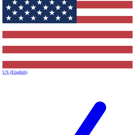
US (English)