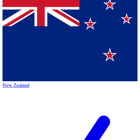
New Zealand