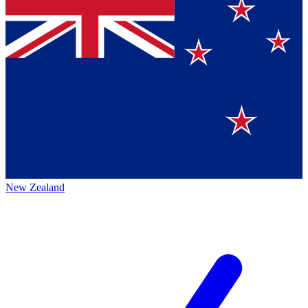
New Zealand