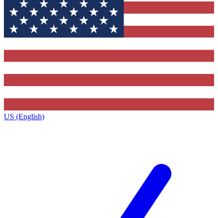
US (English)