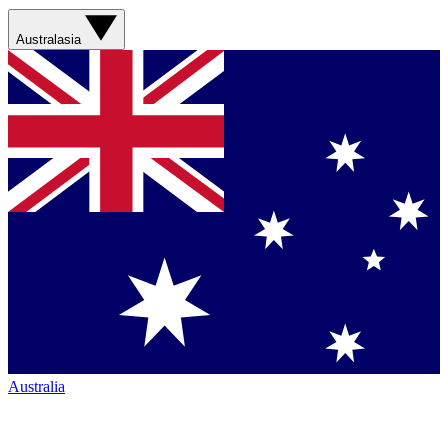
Australasia
Australia