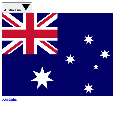
Australasia
Australia