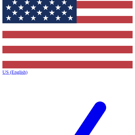
US (English)