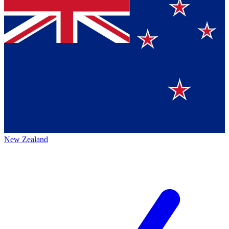
New Zealand