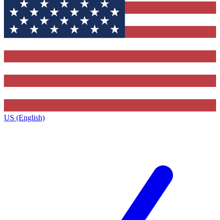
US (English)