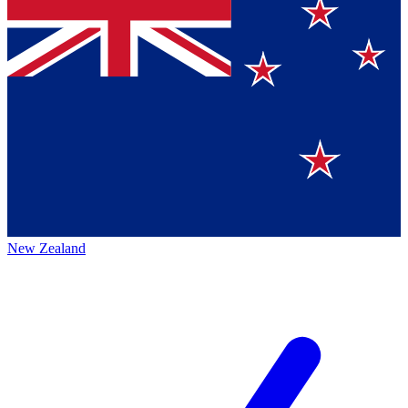
New Zealand