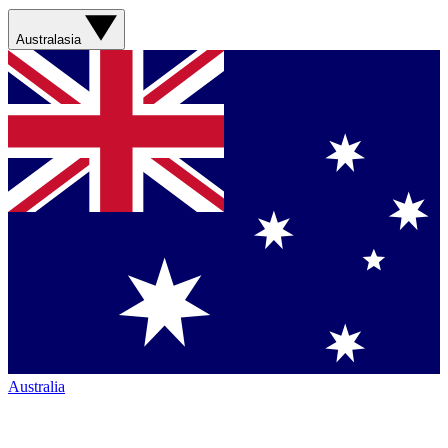
Australasia
Australia