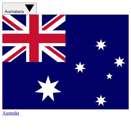
Australasia
Australia