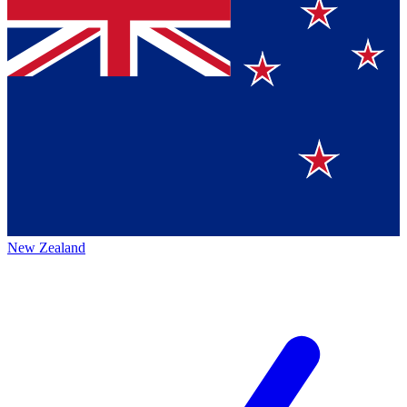
New Zealand