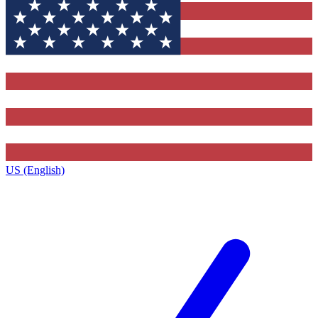
US (English)