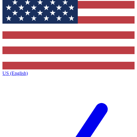
US (English)