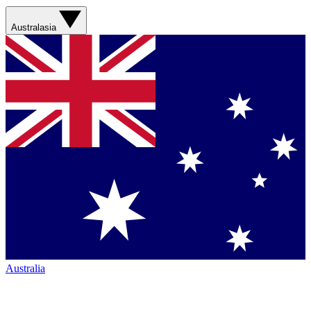
Australasia
Australia