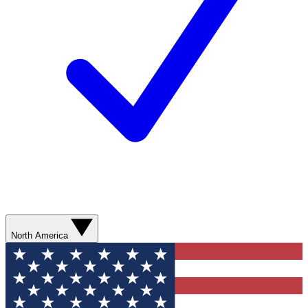
North America