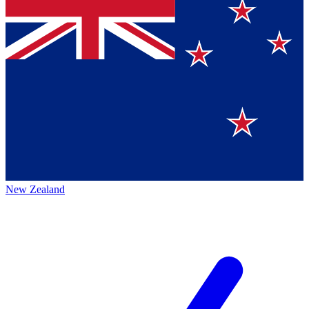
New Zealand