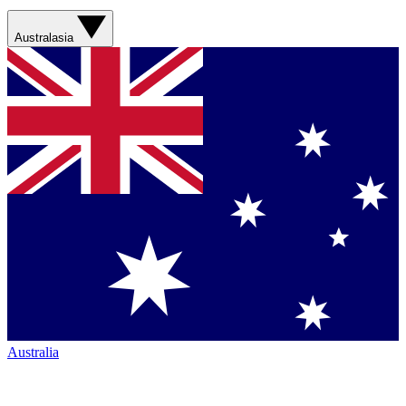
Australasia
Australia