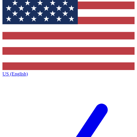
US (English)