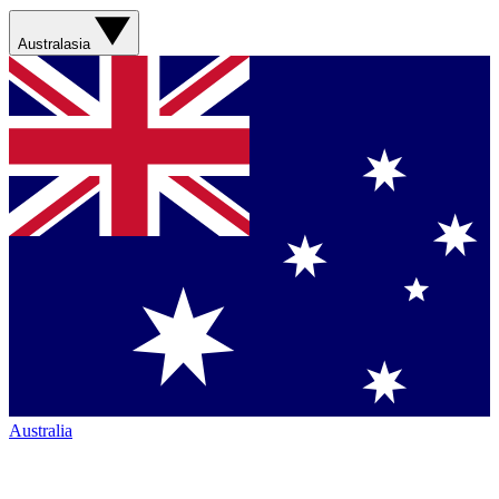
Australasia
Australia