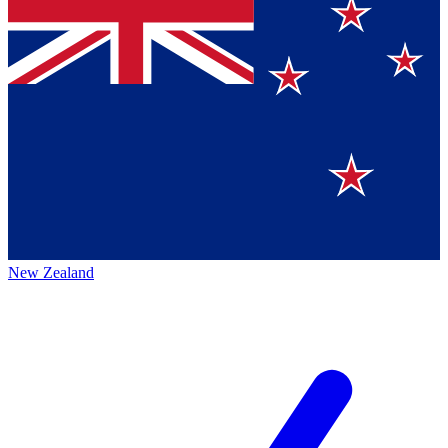
New Zealand