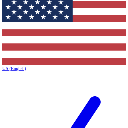
US (English)