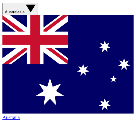
Australasia
Australia