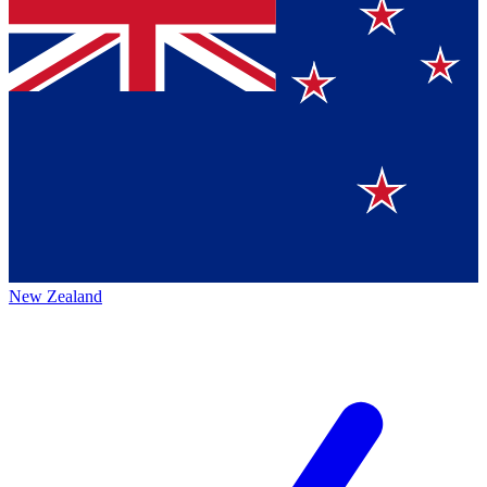
New Zealand