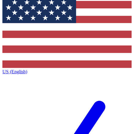
US (English)