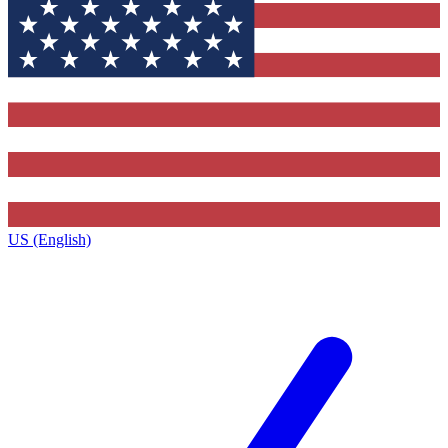
US (English)