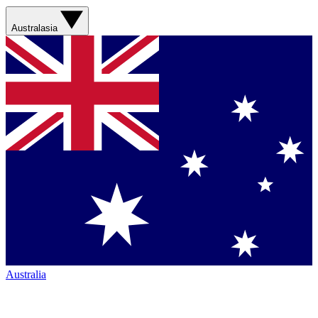
Australasia
Australia