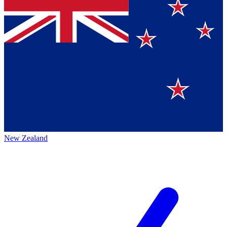
New Zealand