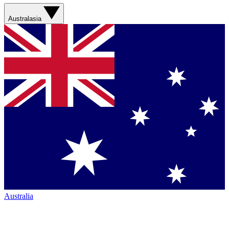
Australasia
Australia