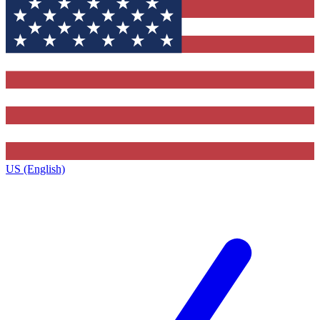
US (English)