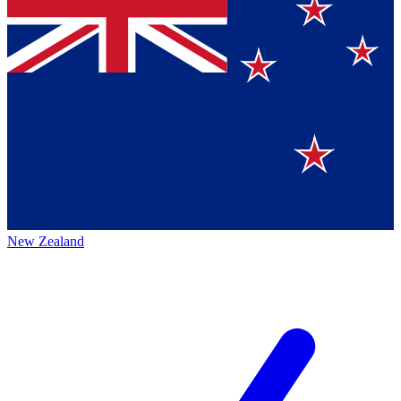
New Zealand