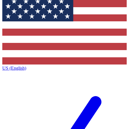
US (English)