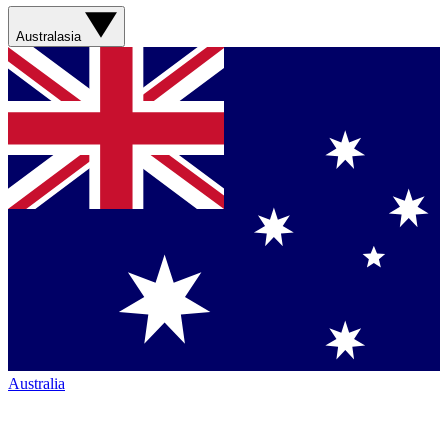
Australasia
Australia