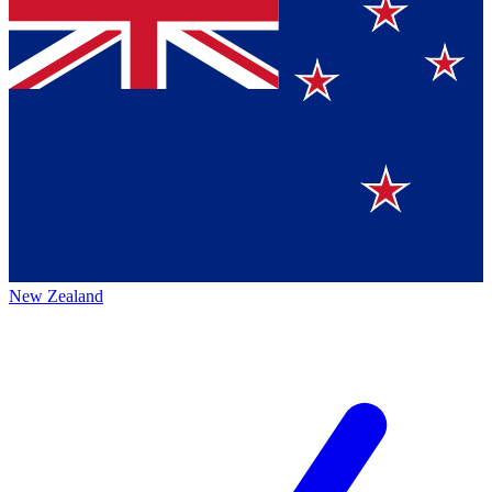
New Zealand