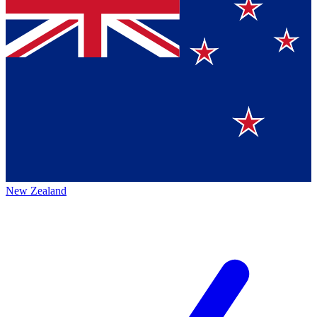
New Zealand