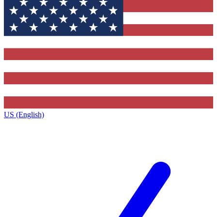
US (English)