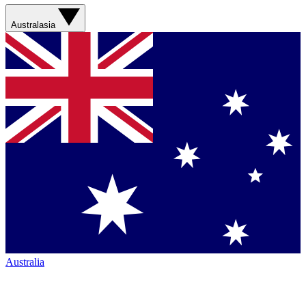
Australasia
Australia