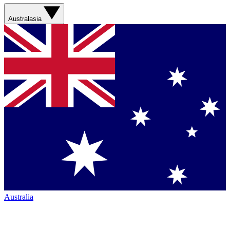
Australasia
Australia