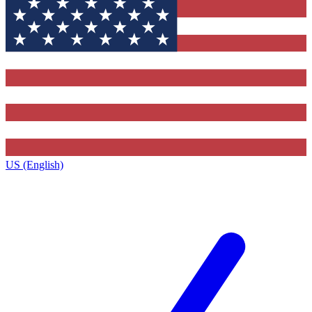
US (English)