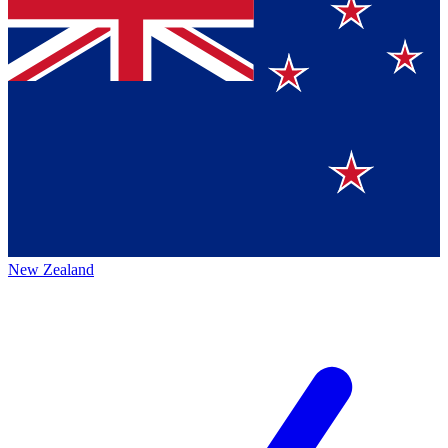
New Zealand