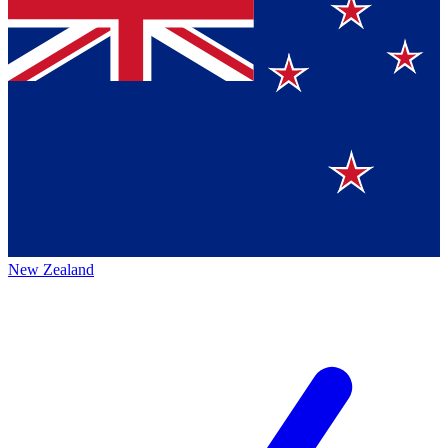
New Zealand