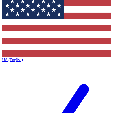
US (English)