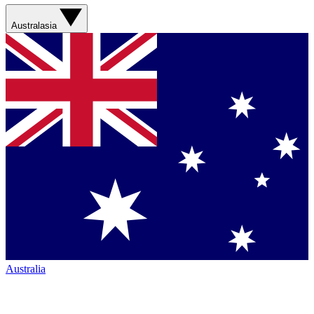
Australasia
Australia