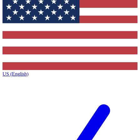
US (English)