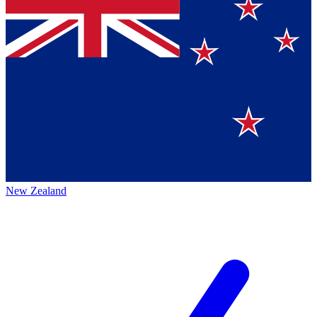
New Zealand