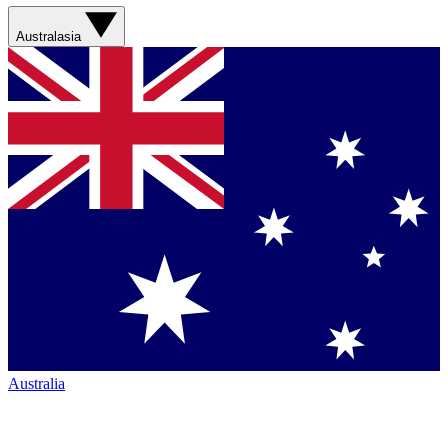
Australasia
Australia