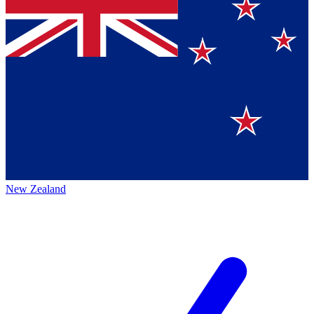
New Zealand