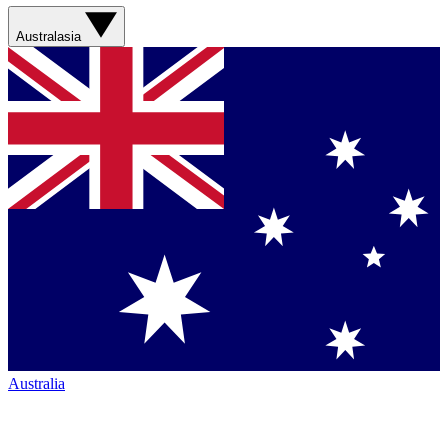
Australasia
Australia