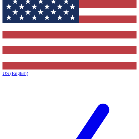
US (English)