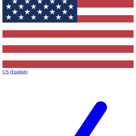
US (English)