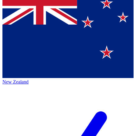
New Zealand