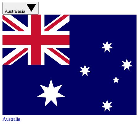
Australasia
Australia