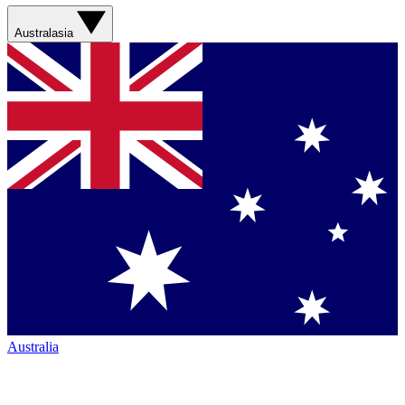
Australasia
Australia