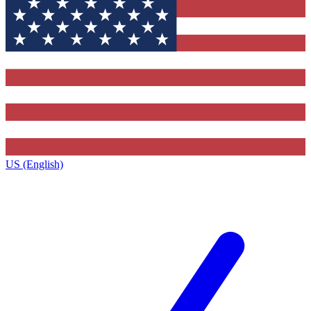
US (English)