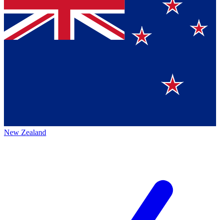
New Zealand