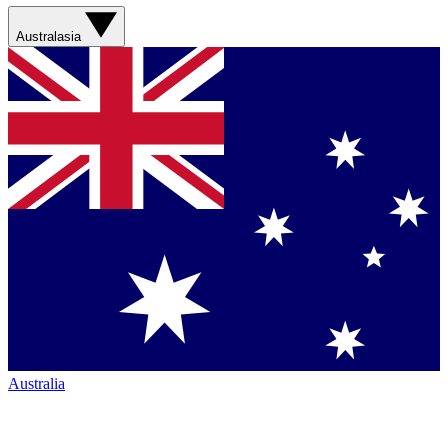
Australasia
Australia