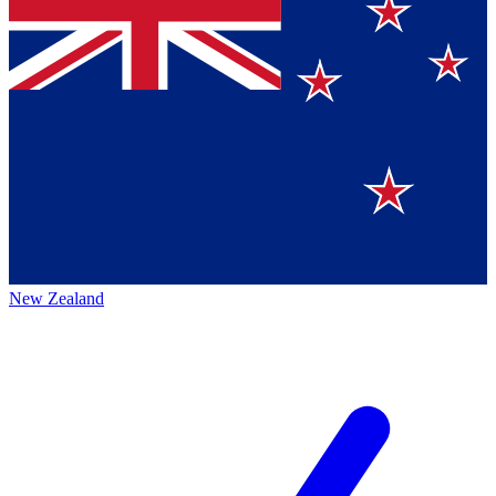
New Zealand