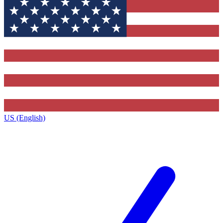
US (English)