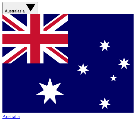
Australasia
Australia