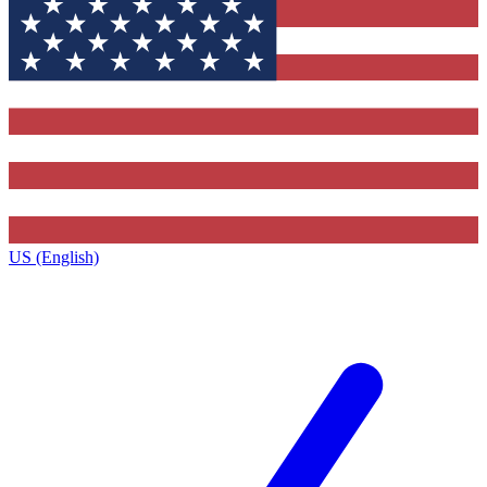
US (English)