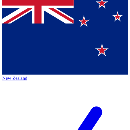
New Zealand