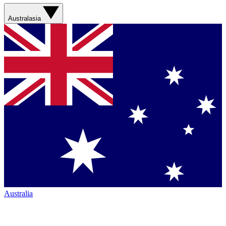
Australasia
Australia