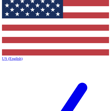
US (English)