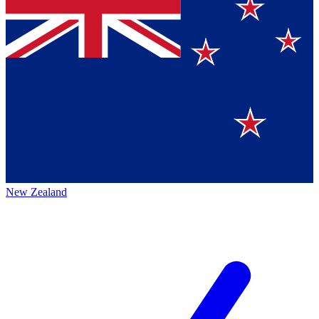
New Zealand