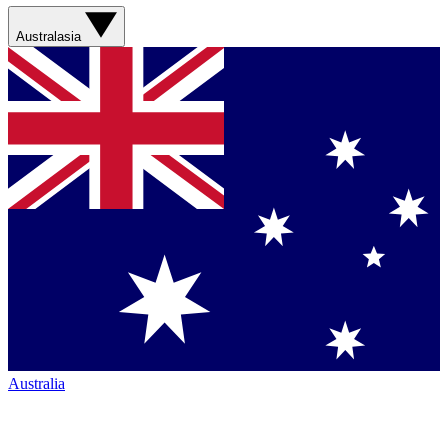
Australasia
Australia