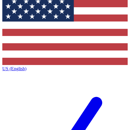
US (English)