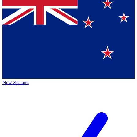
New Zealand