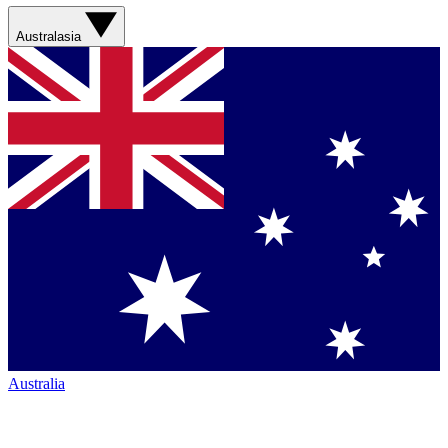
Australasia
Australia