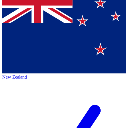
New Zealand