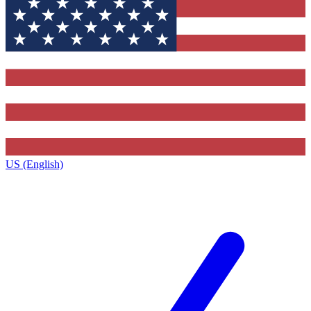
US (English)