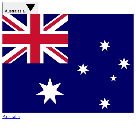
Australasia
Australia