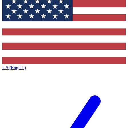
US (English)