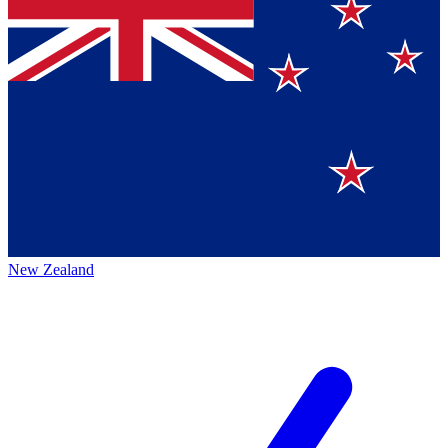
New Zealand