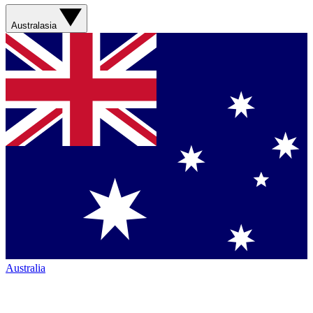
Australasia
Australia