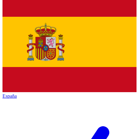
España