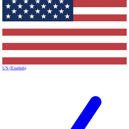
US (English)