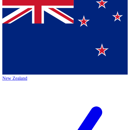
New Zealand