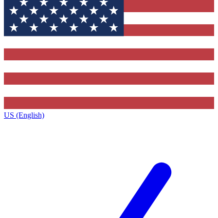
US (English)