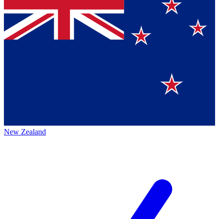
New Zealand