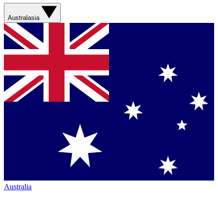
Australasia
Australia