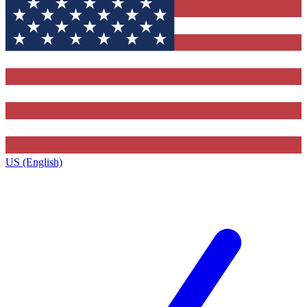
US (English)