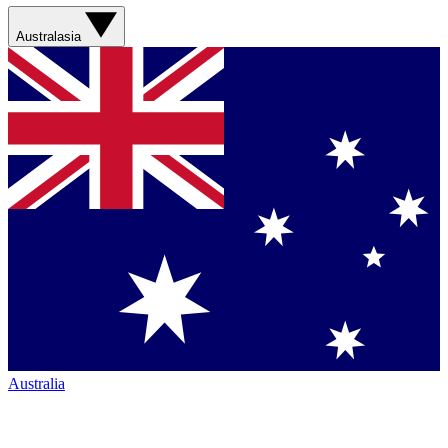
Australasia
Australia