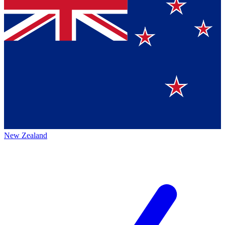
New Zealand