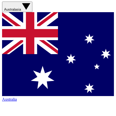
Australasia
Australia