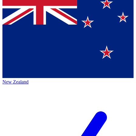
New Zealand