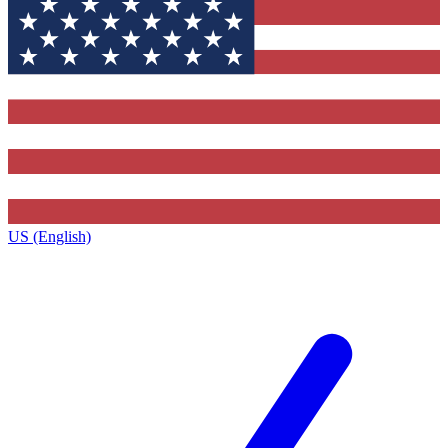
US (English)