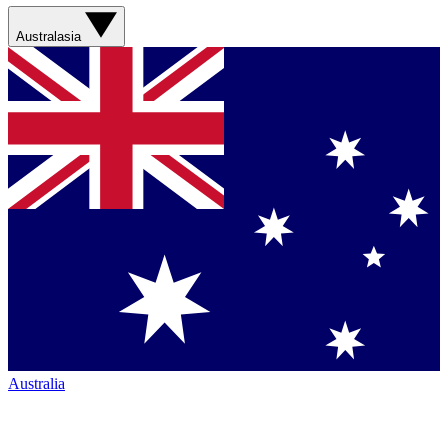
Australasia
Australia