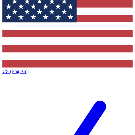
US (English)