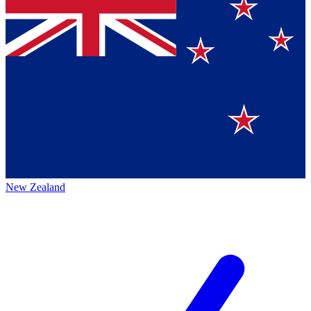
New Zealand